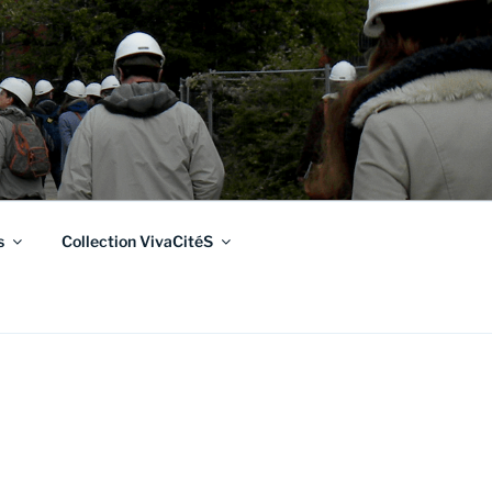
s
Collection VivaCitéS