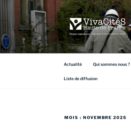
Aller
au
contenu
principal
VIVACITÉ
Réseau régional pour l'éducati
Actualité
Qui sommes nous ?
Liste de diffusion
MOIS :
NOVEMBRE 2025