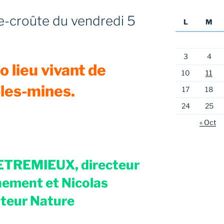
-croûte du vendredi 5
L
M
3
4
o lieu vivant de
10
11
-les-mines.
17
18
24
25
« Oct
BETREMIEUX, directeur
ement et Nicolas
eur Nature