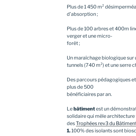
Plus de 1 450 m² désimperméabi
d’absorption ;
Plus de 100 arbres et 400m liné
verger et une micro-
forêt ;
Un maraîchage biologique sur u
tunnels (740 m²) et une serre c
Des parcours pédagogiques et c
plus de 500
bénéficiaires par an.
Le
bâtiment
est un démonstrate
solidaire qui mêle architecture f
des
Trophées rev3 du Bâtimen
1.
100% des isolants sont bioso