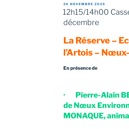
PUBLIÉ
26 NOVEMBRE 2025
LE
12h15/14h00 Casse
décembre
La Réserve –
Ec
l’Artois – Nœux
En présence de
·
Pierre-Alain 
de Nœux Environn
MONAQUE, animat