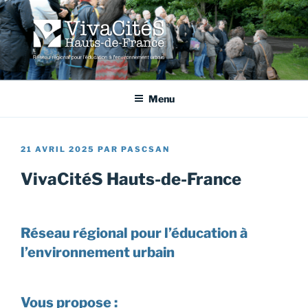
Aller
au
contenu
principal
VIVACITÉS HAUTS-DE-
Réseau régional pour l'éducation à l'environnement urbain
FRANCE
Menu
PUBLIÉ
21 AVRIL 2025
PAR
PASCSAN
LE
VivaCitéS Hauts-de-France
Réseau régional pour l’éducation à
l’environnement urbain
Vous propose :