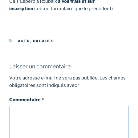
Ca T’Espero à Roubaix
à vos frais et sur
inscription
(même formulaire que le précédent)
CATÉGORIES
ACTU
,
BALADES
Laisser un commentaire
Votre adresse e-mail ne sera pas publiée.
Les champs
obligatoires sont indiqués avec
*
Commentaire
*