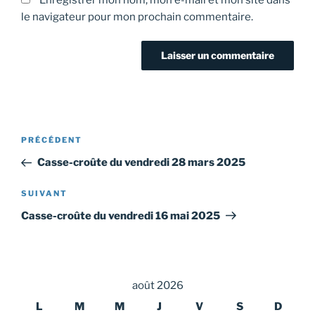
le navigateur pour mon prochain commentaire.
Navigation
Article
PRÉCÉDENT
de
précédent
Casse-croûte du vendredi 28 mars 2025
l’article
Article
SUIVANT
suivant
Casse-croûte du vendredi 16 mai 2025
août 2026
L
M
M
J
V
S
D