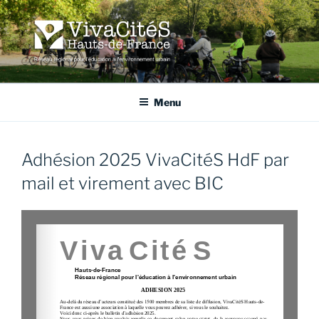
Aller
au
contenu
principal
VIVACITÉS HAUTS-DE-
Réseau régional pour l'éducation à l'environnement urbain
FRANCE
Menu
Adhésion 2025 VivaCitéS HdF par
mail et virement avec BIC