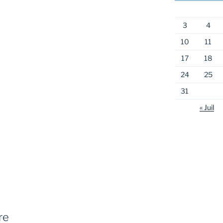
3
4
10
11
17
18
24
25
31
« Juil
re