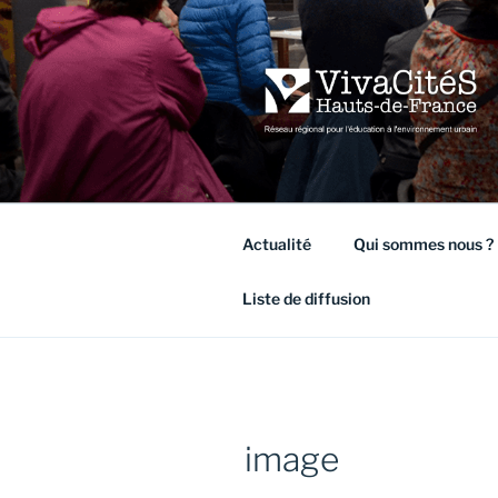
Aller
au
contenu
principal
VIVACITÉ
Réseau régional pour l'éducati
Actualité
Qui sommes nous ?
Liste de diffusion
image