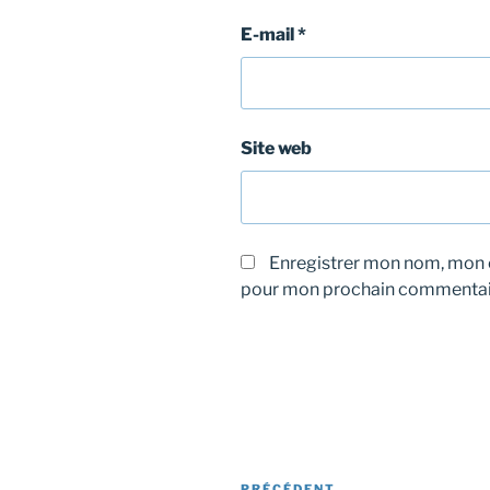
E-mail
*
Site web
Enregistrer mon nom, mon e
pour mon prochain commentai
Navigation
PRÉCÉDENT