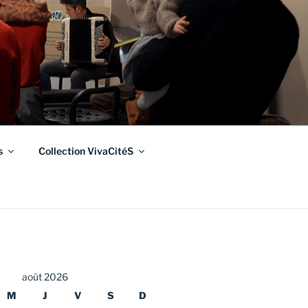
s
Collection VivaCitéS
août 2026
M
J
V
S
D