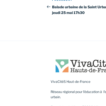
Article
de
précédent
Balade urbaine de la Saint Urba
jeudi 25 mai 17h30
l’article
VivaCitéS Haut-de-France
Réseau régional pour l’éducation à 
urbain.