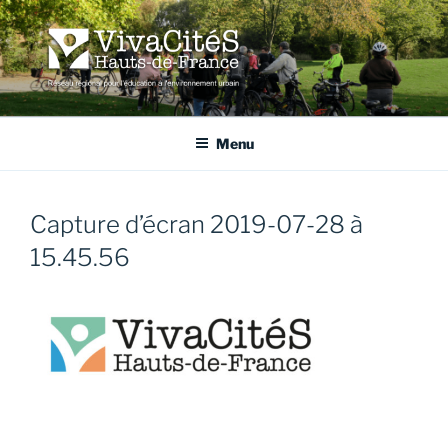
Aller
au
contenu
principal
VIVACITÉS HAUTS-DE-
Réseau régional pour l'éducation à l'environnement urbain
FRANCE
Menu
Capture d’écran 2019-07-28 à
15.45.56