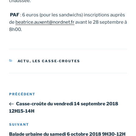
chaussée.
PAF
: 6 euros (pour les sandwichs) inscriptions auprès
de
beatrice.auxent@nordnet.fr
avant le 28 septembre à
8h00.
CATÉGORIES
ACTU
,
LES CASSE-CROUTES
Navigation
Article
PRÉCÉDENT
de
précédent
Casse-croûte du vendredi 14 septembre 2018
l’article
12H15-14H
Article
SUIVANT
suivant
Balade urbaine du samedi 6 octobre 2018 9H30-12H