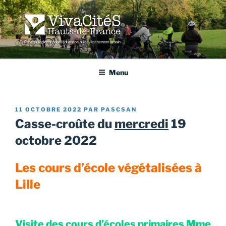
Aller
au
contenu
principal
VIVACITÉS HAUTS-DE-
Réseau régional pour l'éducation à l'environnement urbain
FRANCE
Menu
PUBLIÉ
11 OCTOBRE 2022
PAR
PASCSAN
LE
Casse-croûte du
mercredi
19
octobre 2022
Les cours d’école végétalisées à
Lille
Visite des cours d’écoles primaires Mme