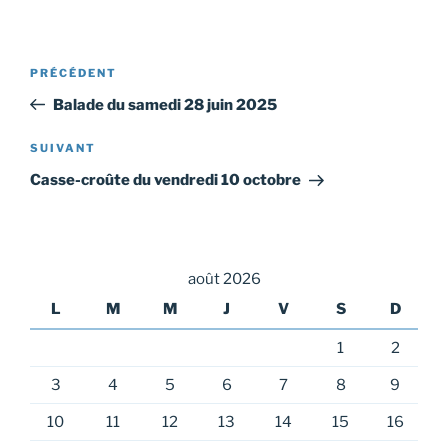
Navigation
Article
PRÉCÉDENT
de
précédent
Balade du samedi 28 juin 2025
l’article
Article
SUIVANT
suivant
Casse-croûte du vendredi 10 octobre
août 2026
L
M
M
J
V
S
D
1
2
3
4
5
6
7
8
9
10
11
12
13
14
15
16