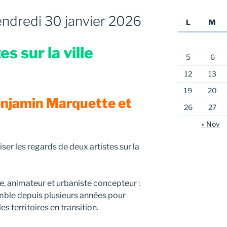
ndredi 30 janvier 2026
L
M
s sur la ville
5
6
12
13
19
20
enjamin Marquette et
26
27
« Nov
er les regards de deux artistes sur la
te, animateur et urbaniste concepteur :
emble depuis plusieurs années pour
les territoires en transition.