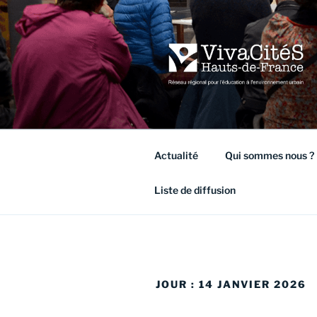
Aller
au
contenu
principal
VIVACITÉ
Réseau régional pour l'éducati
Actualité
Qui sommes nous ?
Liste de diffusion
JOUR :
14 JANVIER 2026