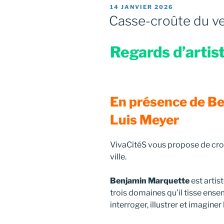
PUBLIÉ
14 JANVIER 2026
LE
Casse-croûte du ve
Regards d’artiste
En présence de B
Luis Meyer
VivaCitéS vous propose de crois
ville.
Benjamin Marquette
est artis
trois domaines qu’il tisse ens
interroger, illustrer et imaginer 