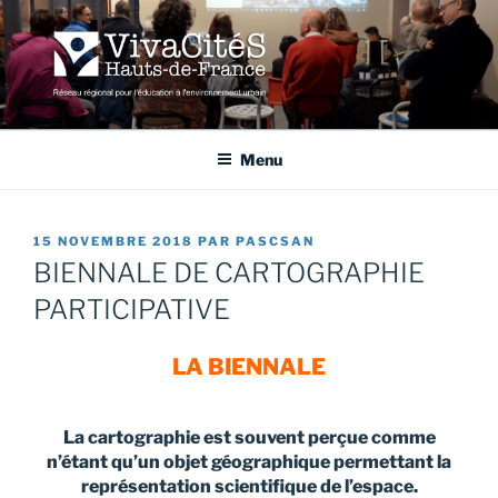
Aller
au
contenu
principal
VIVACITÉS HAUTS-DE-
Réseau régional pour l'éducation à l'environnement urbain
FRANCE
Menu
PUBLIÉ
15 NOVEMBRE 2018
PAR
PASCSAN
LE
BIENNALE DE CARTOGRAPHIE
PARTICIPATIVE
LA BIENNALE
La cartographie est souvent perçue comme
n’étant qu’un objet géographique permettant la
représentation scientifique de l’espace.