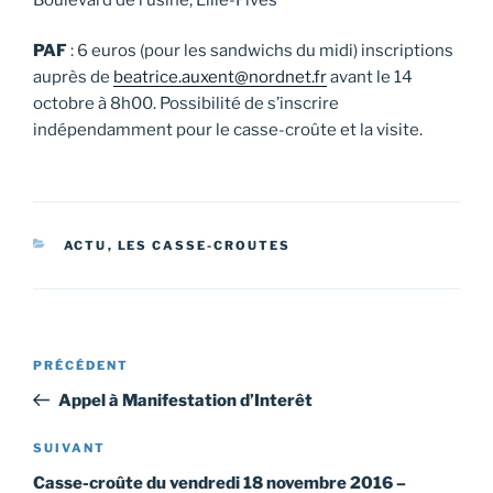
PAF
:
6 euros (pour les sandwichs du midi) inscriptions
auprès de
beatrice.auxent@nordnet.fr
avant le 14
octobre à 8h00. Possibilité de s’inscrire
indépendamment pour le casse-croûte et la visite.
CATÉGORIES
ACTU
,
LES CASSE-CROUTES
Navigation
Article
PRÉCÉDENT
de
précédent
Appel à Manifestation d’Interêt
l’article
Article
SUIVANT
suivant
Casse-croûte du vendredi 18 novembre 2016 –