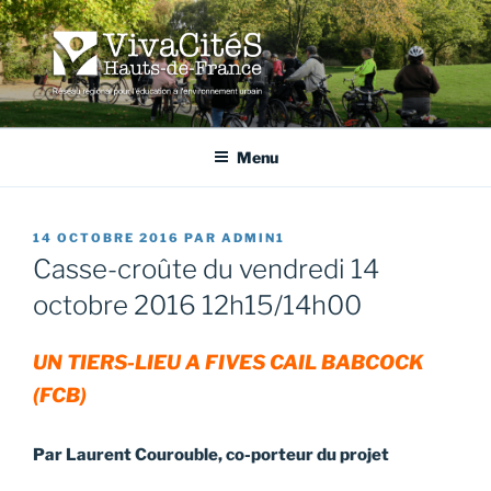
Aller
au
contenu
principal
VIVACITÉS HAUTS-DE-
Réseau régional pour l'éducation à l'environnement urbain
FRANCE
Menu
PUBLIÉ
14 OCTOBRE 2016
PAR
ADMIN1
LE
Casse-croûte du vendredi 14
octobre 2016 12h15/14h00
UN TIERS-LIEU A FIVES CAIL BABCOCK
(FCB)
Par Laurent Courouble, co-porteur du projet