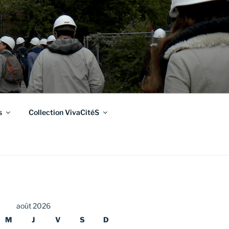
s
Collection VivaCitéS
août 2026
M
J
V
S
D