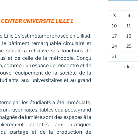
3
4
 CENTER UNIVERSITE LILLE 1
10
11
e Lille 1 s’est métamorphosée en Lilliad.
17
18
 le bâtiment remarquable circulaire et
24
25
e souple a retrouvé ses fonctions de
31
pus et de celle de la métropole. Conçu
n, comme « un espace de rencontre et de
« Juil
 nouvel équipement de la société de la
udiants, aux universitaires et au grand
terne par les étudiants a été immédiate.
cran, rayonnages, tables équipées, grand
s baignés de lumière sont des espaces à la
culièrement adaptés aux pratiques
 du partage et de la production de