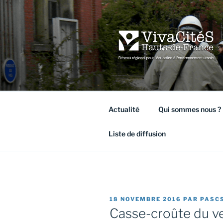
Aller
au
contenu
principal
VIVACITÉ
Réseau régional pour l'éducati
Actualité
Qui sommes nous ?
Liste de diffusion
PUBLIÉ
18 NOVEMBRE 2016
PAR
PASC
LE
Casse-croûte du v