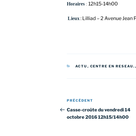
12h15-14h00
Horaires
:
: Lilliad – 2 Avenue Jean
Lieux
CATÉGORIES
ACTU
,
CENTRE EN RESEAU.
Navigation
Article
PRÉCÉDENT
de
précédent
Casse-croûte du vendredi 14
octobre 2016 12h15/14h00
l’article