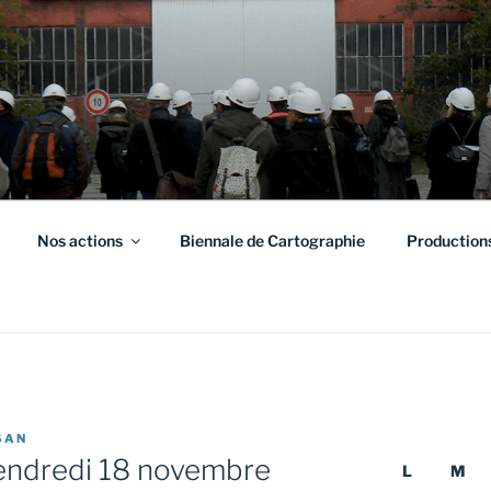
S HAUTS-DE-FRANCE
on à l'environnement urbain
Nos actions
Biennale de Cartographie
Production
SAN
endredi 18 novembre
L
M