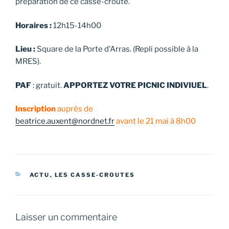
préparation de ce casse-croûte.
Horaires :
12h15-14h00
Lieu :
Square de la Porte d’Arras. (Repli possible à la
MRES).
PAF
: gratuit.
APPORTEZ VOTRE PICNIC INDIVIUEL
.
Inscription
auprès de
beatrice.auxent@nordnet.fr
avant le 21 mai à 8h00
CATÉGORIES
ACTU
,
LES CASSE-CROUTES
Laisser un commentaire