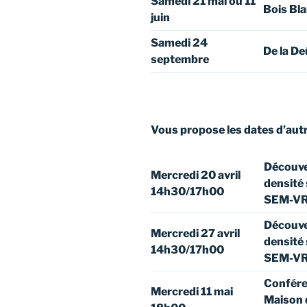
Samedi 21 mai ou 11
Bois Blan
juin
Samedi 24
De la Deû
septembre
Vous propose les dates d’aut
Découver
Mercredi 20 avril
densité 
14h30/17h00
SEM-VR 
Découver
Mercredi 27 avril
densité 
14h30/17h00
SEM-VR 
Conféren
Mercredi 11 mai
Maison d