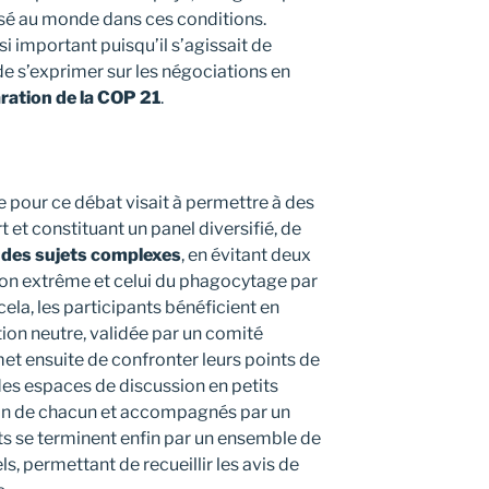
sé au monde dans ces conditions.
ssi important puisqu’il s’agissait de
de s’exprimer sur les négociations en
ration de la COP 21
.
e pour ce débat visait à permettre à des
t et constituant un panel diversifié, de
r des sujets complexes
, en évitant deux
ation extrême et celui du phagocytage par
 cela, les participants bénéficient en
on neutre, validée par un comité
met ensuite de confronter leurs points de
des espaces de discussion en petits
ion de chacun et accompagnés par un
ts se terminent enfin par un ensemble de
ls, permettant de recueillir les avis de