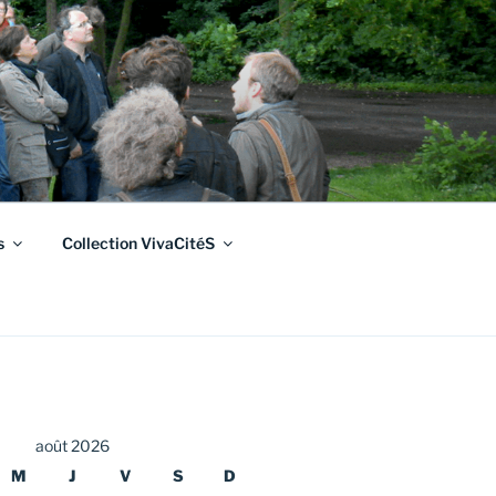
s
Collection VivaCitéS
août 2026
M
J
V
S
D