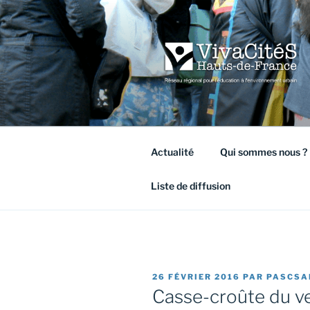
Aller
au
contenu
principal
VIVACITÉ
Réseau régional pour l'éducati
Actualité
Qui sommes nous ?
Liste de diffusion
PUBLIÉ
26 FÉVRIER 2016
PAR
PASCSA
LE
Casse-croûte du ve