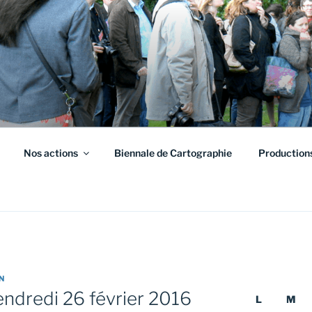
S HAUTS-DE-FRANCE
on à l'environnement urbain
Nos actions
Biennale de Cartographie
Production
N
ndredi 26 février 2016
L
M