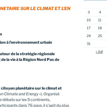
NETAIRE SUR LE CLIMAT ET L’EN
3
4
10
11
17
18
is
24
25
ion à l’environnement urbain
31
« Juil
teur de la stratégie régionale
de la vie à la Région Nord Pas de
 citoyen planétaire sur le climat et
n Climate and Energy
»). Organisé
 débats sur les 5 continents,
ticipants dans 76 pays, il s’agit du plus